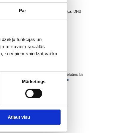
Par
klink, Swedbank, SEB banka, Nordea banka, DNB
etbankas
emāra ielā 123
īdzekļu funkcijas un
jam ar saviem sociālās
u, ko viņiem sniedzat vai ko
esi
tlaidi Jūsu OCTA apdrošināšanai. Ja vēlaties lai
es ar mūsu apdrošināšanas speciālistiem
Mārketings
Atļaut visu