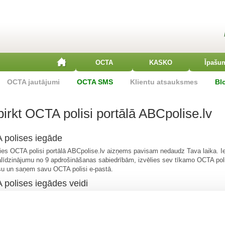
OCTA
KASKO
Īpašu
OCTA jautājumi
OCTA SMS
Klientu atsauksmes
Bl
pirkt OCTA polisi portālā ABCpolise.lv
polises iegāde
ies OCTA polisi portālā ABCpolise.lv aizņems pavisam nedaudz Tava laika. 
līdzinājumu no 9 apdrošināšanas sabiedrībām, izvēlies sev tīkamo OCTA poli
u un saņem savu OCTA polisi e-pastā.
polises iegādes veidi
OCTA iegāde ABCpolise.lv OCTA kalkulatorā
OCTA iegāde EURORISK Latvia birojā, Rīgā Kr. Valdemāra ielā 123