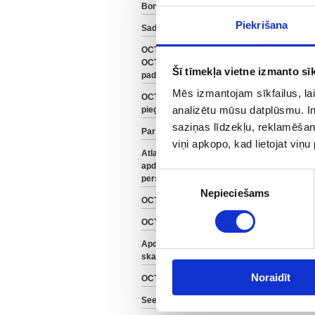
OCTA 
Bonus Malus
Piekrišana
Sadarbības partneri
OCTA apdrošināšana,
OCTA sistēma, svarīgi
Šī tīmekļa vietne izmanto sīk
padomi
Mēs izmantojam sīkfailus, lai
OCTA 
OCTA pirkšana un
analizētu mūsu datplūsmu. In
piegāde
saziņas līdzekļu, reklamēšana
Par OCTA apdrošināšanu
viņi apkopo, kad lietojat viņ
Atlaides OCTA
OCTA
apdrošināšanai Juridisku
Piekrišanas
Ja Jūsu
personu autoparkiem
mēs sa
Nepieciešams
izvēle
OCTA likums
Lasiet 
OCTA video
Apdrošināšanas terminu
skaidrojumi
Noraidīt
OCTA polises apmaksa
Seesam Zelta OCTA