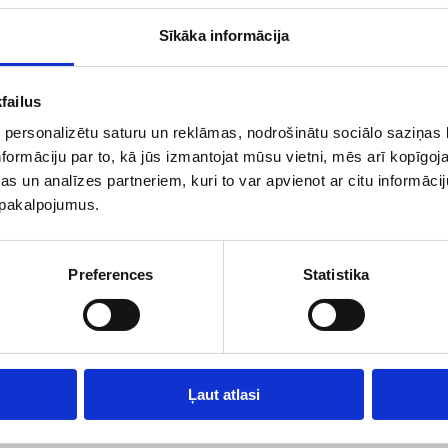
polises apmaksas veidi
Sīkāka informācija
OCTA polisi vari apmaksāt izmantojot internetbanku (ātrie maksājumi- ban
Nord banka)
Veicot OCTA priekšapmaksas rēķina apmaksu no jebkuras bankas vai intern
failus
Veicot OCTA apmaksu skaidrā naudā EURORISK Latvia birojā, Rīgā Kr. Vald
 personalizētu saturu un reklāmas, nodrošinātu sociālo saziņas l
polises piegādes veidi
formāciju par to, kā jūs izmantojat mūsu vietni, mēs arī kopīgo
OCTA polises nosūtīšana uz paūtījumā norādīto e-pasta adresi
s un analīzes partneriem, kuri to var apvienot ar citu informācij
OCTA polises nosūtīšana ierakstītā vēstulē uz pasūtījumā norādīto pasta adr
u pakalpojumus.
 polises iegāde Juridiskajām personām- uzņēmumiem
 uzņēmumam pieder 3 un vairāk transportlīdzekļi apdrošinātājs var piemērot a
gatavojam īpašu cenu Jūsu uzņēmuma auto OCTA apdrošināšanai,
sazinieti
Preferences
Statistika
vairāk par
autoparku OCTA apdrošināšanu
Ļaut atlasi