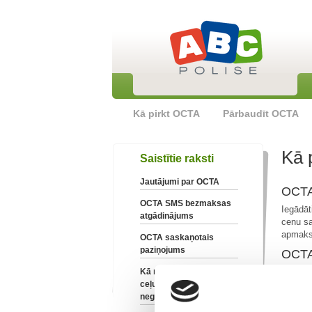
Kā pirkt OCTA
Pārbaudīt OCTA
Kā 
Saistītie raksti
Jautājumi par OCTA
OCTA 
OCTA SMS bezmaksas
Iegādāt
atgādinājums
cenu sa
apmaks
OCTA saskaņotais
paziņojums
OCTA 
Kā man rīkoties ja noticis
ceļu satiksmes
negadījums