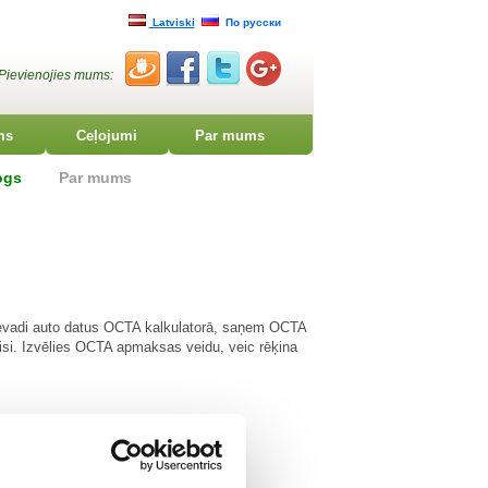
Latviski
По русски
Pievienojies mums:
ms
Ceļojumi
Par mums
ogs
Par mums
Ievadi auto datus OCTA kalkulatorā, saņem OCTA
si. Izvēlies OCTA apmaksas veidu, veic rēķina