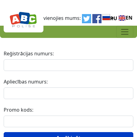
Pārlekt uz galveno saturu
EN
Pievienojies mums:
RU
Reģistrācijas numurs:
Apliecības numurs:
Promo kods: