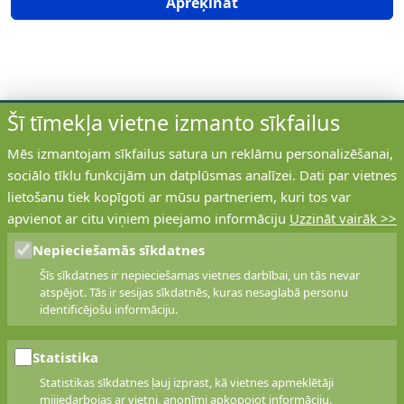
Aprēķināt
Šī tīmekļa vietne izmanto sīkfailus
Mēs izmantojam sīkfailus satura un reklāmu personalizēšanai,
sociālo tīklu funkcijām un datplūsmas analīzei. Dati par vietnes
ABCPOLISE
lietošanu tiek kopīgoti ar mūsu partneriem, kuri tos var
apvienot ar citu viņiem pieejamo informāciju
Uzzināt vairāk >>
Pakalpojumu nodrošina apdrošināšanas brokeru
sabiedrība
Eurorisk
. EURORISK ir viena no
Nepieciešamās sīkdatnes
lielākajām apdrošināšanas brokeru sabiedrībām
Šīs sīkdatnes ir nepieciešamas vietnes darbībai, un tās nevar
Latvijā, klientu apkalpošanas centri pieejami visos
atspējot. Tās ir sesijas sīkdatnēs, kuras nesaglabā personu
valsts reģionos
.
identificējošu informāciju.
Statistika
KONTAKTI
Statistikas sīkdatnes ļauj izprast, kā vietnes apmeklētāji
mijiedarbojas ar vietni, anonīmi apkopojot informāciju.