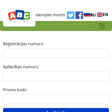
Pārlekt uz galveno saturu
EN
Pievienojies mums:
RU
Reģistrācijas numurs:
Apliecības numurs:
Promo kods: