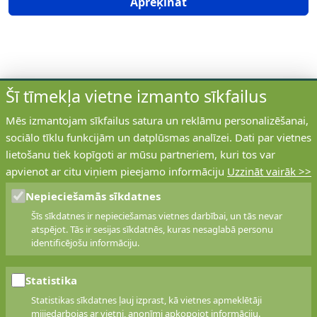
Aprēķināt
Šī tīmekļa vietne izmanto sīkfailus
Mēs izmantojam sīkfailus satura un reklāmu personalizēšanai,
sociālo tīklu funkcijām un datplūsmas analīzei. Dati par vietnes
ABCPOLISE
lietošanu tiek kopīgoti ar mūsu partneriem, kuri tos var
apvienot ar citu viņiem pieejamo informāciju
Uzzināt vairāk >>
Pakalpojumu nodrošina apdrošināšanas brokeru
sabiedrība
Eurorisk
. EURORISK ir viena no
Nepieciešamās sīkdatnes
lielākajām apdrošināšanas brokeru sabiedrībām
Šīs sīkdatnes ir nepieciešamas vietnes darbībai, un tās nevar
Latvijā, klientu apkalpošanas centri pieejami visos
atspējot. Tās ir sesijas sīkdatnēs, kuras nesaglabā personu
valsts reģionos
.
identificējošu informāciju.
Statistika
KONTAKTI
Statistikas sīkdatnes ļauj izprast, kā vietnes apmeklētāji
mijiedarbojas ar vietni, anonīmi apkopojot informāciju.