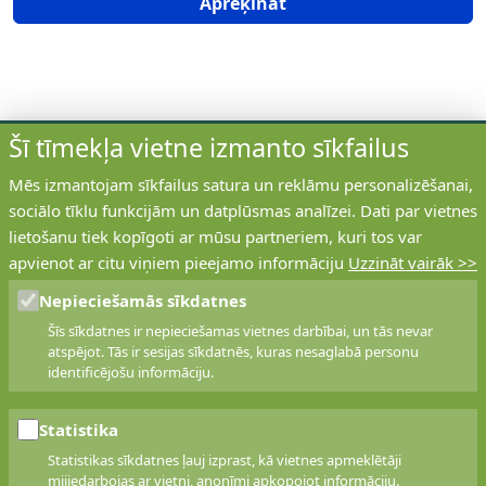
Aprēķināt
Šī tīmekļa vietne izmanto sīkfailus
Mēs izmantojam sīkfailus satura un reklāmu personalizēšanai,
sociālo tīklu funkcijām un datplūsmas analīzei. Dati par vietnes
ABCPOLISE
lietošanu tiek kopīgoti ar mūsu partneriem, kuri tos var
apvienot ar citu viņiem pieejamo informāciju
Uzzināt vairāk >>
Pakalpojumu nodrošina apdrošināšanas brokeru
sabiedrība
Eurorisk
. EURORISK ir viena no
Nepieciešamās sīkdatnes
lielākajām apdrošināšanas brokeru sabiedrībām
Šīs sīkdatnes ir nepieciešamas vietnes darbībai, un tās nevar
Latvijā, klientu apkalpošanas centri pieejami visos
atspējot. Tās ir sesijas sīkdatnēs, kuras nesaglabā personu
valsts reģionos
.
identificējošu informāciju.
Statistika
KONTAKTI
Statistikas sīkdatnes ļauj izprast, kā vietnes apmeklētāji
mijiedarbojas ar vietni, anonīmi apkopojot informāciju.