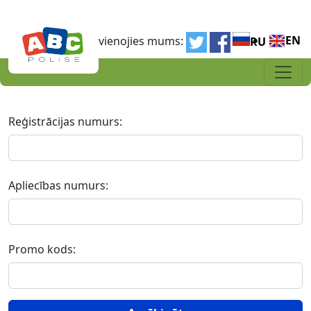
Pārlekt uz galveno saturu
EN
Pievienojies mums:
RU
Reģistrācijas numurs:
Apliecības numurs:
Promo kods: